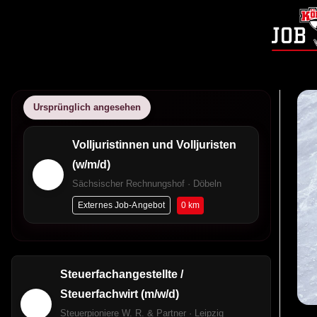
Ursprünglich angesehen
Volljuristinnen und Volljuristen
(w/m/d)
Sächsischer Rechnungshof · Döbeln
0 km
Externes Job-Angebot
Steuerfachangestellte /
Steuerfachwirt (m/w/d)
Steuerpioniere W. R. & Partner · Leipzig