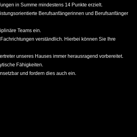
üfungen in Summe mindestens 14 Punkte erzielt.
leistungsorientierte Berufsanfängerinnen und Berufsanfänger
ziplinäre Teams ein.
Fachrichtungen verständlich. Hierbei können Sie Ihre
Vertreter unseres Hauses immer herausragend vorbereitet.
ytische Fähigkeiten.
insetzbar und fordern dies auch ein.
tionen
tinnen und Volljuristen (w/m/d).
lichtet. Wir prüfen alle Bereiche der Staats- und
von Haushaltsmitteln. Hierfür brauchen wir Referentinnen
und auch in spannungsgeladenen Zeiten unerschrocken und