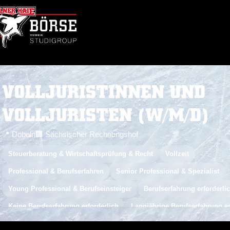
VOLLJURISTINNEN UND
VOLLJURISTEN (W/M/D)
📍 Döbeln
🏢 Sächsischer Rechnungshof
Steuerberatung & Wirtschaftsprüfung & Recht
Vollzeit
Professional & Berufserfahren
Senior Professional & Spezialist
Young Professional & Berufseinsteiger
Berufserfahrung erforderli
Keine Berufserfahrung erforderlich
Langjährige Berufserfahrung er