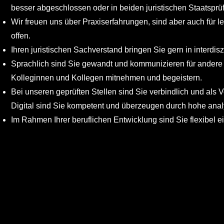
besser abgeschlossen oder in beiden juristischen Staatspr
Wir freuen uns über Praxiserfahrungen, sind aber auch für 
offen.
Ihren juristischen Sachverstand bringen Sie gern in interdis
Sprachlich sind Sie gewandt und kommunizieren für andere 
Kolleginnen und Kollegen mitnehmen und begeistern.
Bei unseren geprüften Stellen sind Sie verbindlich und als 
Digital sind Sie kompetent und überzeugen durch hohe anal
Im Rahmen Ihrer beruflichen Entwicklung sind Sie flexibel e
NTERNEHMENSBESCHREIBUNG
Weitere Informa
KÖLNER HAIE JOBBÖRSE
e sonnigen Zeiten sind vorbei. Wir brauchen angstfreie Volljuris
Kontakt
Ein Angebot der
r sind allein dem bestmöglichen Einsatz öffentlicher Mittel verpf
Impressum
Skala Next GmbH & Co. KG
mmunalverwaltung und arbeiten für den sachgerechten Einsatz 
Datenschutz
Mittelstr. 11-13
d Referenten, die sich ihrer fachlichen Stärke bewusst sind 