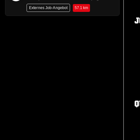
57.1 km
Externes Job-Angebot
J
Q