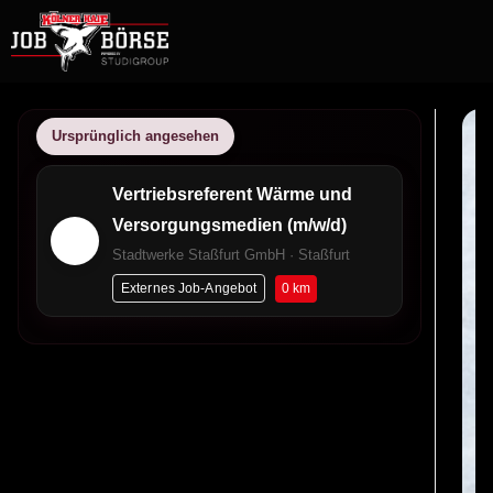
Ursprünglich angesehen
Vertriebsreferent Wärme und
Versorgungsmedien (m/w/d)
Stadtwerke Staßfurt GmbH · Staßfurt
0 km
Externes Job-Angebot