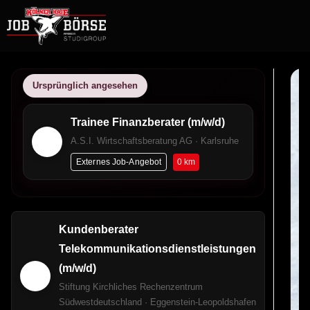
Ursprünglich angesehen
Trainee Finanzberater (m/w/d)
A.S.I. Wirtschaftsberatung AG · Karlsruhe
0 km
Externes Job-Angebot
Kundenberater
Telekommunikationsdienstleistungen
(m/w/d)
Stiftung Kirchliches Rechenzentrum
Südwestdeutschland · Eggenstein-Leopoldshafen