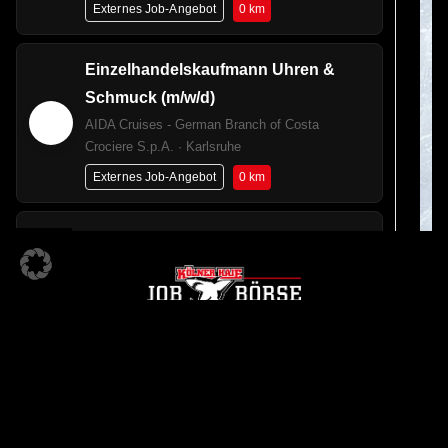
0 km
Externes Job-Angebot
Einzelhandelskaufmann Uhren &
Schmuck (m/w/d)
AIDA Cruises - German Branch of Costa
Crociere S.p.A. · Karlsruhe
0 km
Externes Job-Angebot
Kundenberater für Versicherungen &
Vorsorge in der Region Bayern &
Pfalz (m/w/d)
Versicherungskammer Bayern · Bruchsal
18.6 km
Externes Job-Angebot
KÖLNER HAIE JOBBÖRSE
Kundenberater für Versicherungen &
Ein Angebot der
Vorsorge in der Region Bayern &