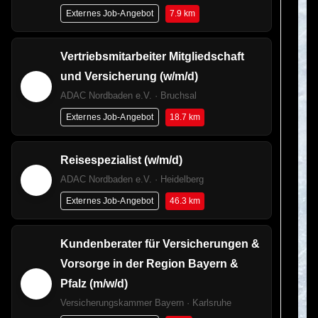
7.9 km
Externes Job-Angebot
Vertriebsmitarbeiter Mitgliedschaft
und Versicherung (w/m/d)
ADAC Nordbaden e.V. · Bruchsal
18.7 km
Externes Job-Angebot
Reisespezialist (w/m/d)
ADAC Nordbaden e.V. · Heidelberg
46.3 km
Externes Job-Angebot
Kundenberater für Versicherungen &
Vorsorge in der Region Bayern &
Pfalz (m/w/d)
Versicherungskammer Bayern · Karlsruhe