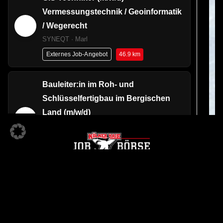
Vermessungstechnik / Geoinformatik
/ Wegerecht
SYNEQT · Marl
46.9 km
Externes Job-Angebot
Bauleiter:in im Roh- und
Schlüsselfertigbau im Bergischen
Land (m/w/d)
Ed. Züblin AG, Direktion NRW, Bereich Köln ·
Wuppertal
0 km
Externes Job-Angebot
Bauleiter:in im Roh- und
Schlüsselfertigbau im Bergischen
KÖLNER HAIE JOBBÖRSE
Land (m/w/d)
Ein Angebot der