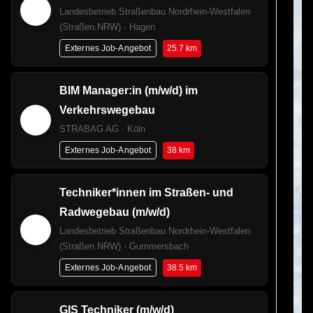
Landesbetrieb Straßenbau Nordrhein-Westfalen
(Straßen.NRW) · Hagen
25.7 km
Externes Job-Angebot
BIM Manager:in (m/w/d) im
Verkehrswegebau
STRABAG AG · Köln
38 km
Externes Job-Angebot
Techniker*innen im Straßen- und
Radwegebau (m/w/d)
Landesbetrieb Straßenbau Nordrhein-Westfalen
(Straßen.NRW) · Gummersbach
38.5 km
Externes Job-Angebot
GIS Techniker (m/w/d)