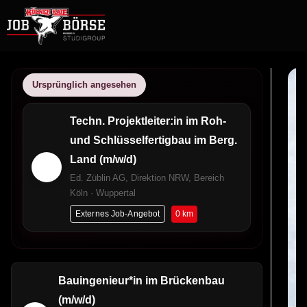
Ursprünglich angesehen
Techn. Projektleiter:in im Roh-
und Schlüsselfertigbau im Berg.
Land (m/w/d)
Ed. Züblin AG, Direktion NRW, Bereich
Köln · Wuppertal
0 km
Externes Job-Angebot
Bauingenieur*in im Brückenbau
(m/w/d)