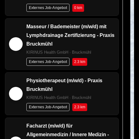
0 km
Externes Job-Angebot
Masseur / Bademeister (m/w/d) mit
Lymphdrainage Zertifizierung - Praxis
Bruckmühl
KIRINUS Health GmbH · Bruckmühl
2.3 km
Externes Job-Angebot
Physiotherapeut (m/w/d) - Praxis
Bruckmühl
KIRINUS Health GmbH · Bruckmühl
2.3 km
Externes Job-Angebot
Facharzt (m/w/d) für
Allgemeinmedizin / Innere Medizin -