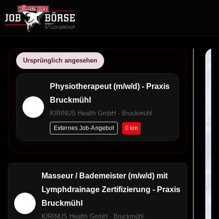
Ursprünglich angesehen
Physiotherapeut (m/w/d) - Praxis
Bruckmühl
KIRINUS Health GmbH · Bruckmühl
0 km
Externes Job-Angebot
Masseur / Bademeister (m/w/d) mit
Lymphdrainage Zertifizierung - Praxis
Bruckmühl
KIRINUS Health GmbH · Bruckmühl