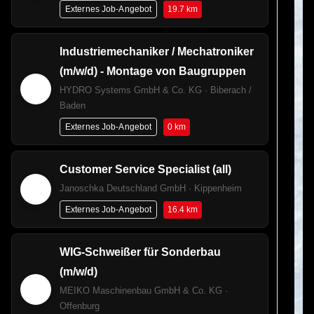
19.7 km
Externes Job-Angebot
Industriemechaniker / Mechatroniker
(m/w/d) - Montage von Baugruppen
HYDRO Systems GmbH & Co. KG · Biberach /
Baden
0 km
Externes Job-Angebot
Customer Service Specialist (all)
Janoschka Deutschland GmbH · Kippenheim
16.4 km
Externes Job-Angebot
WIG-Schweißer für Sonderbau
(m/w/d)
MEIKO Maschinenbau GmbH & Co. KG ·
Offenburg