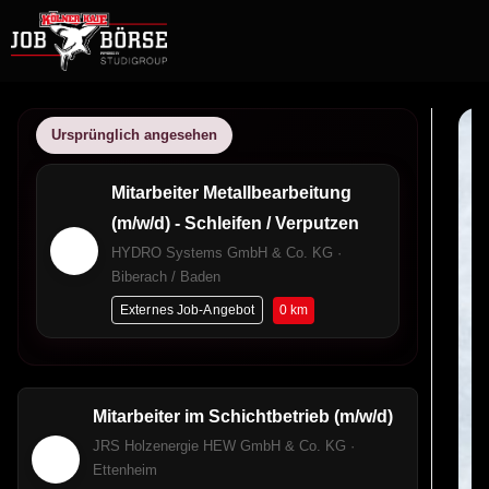
Ursprünglich angesehen
Mitarbeiter Metallbearbeitung
(m/w/d) - Schleifen / Verputzen
HYDRO Systems GmbH & Co. KG ·
Biberach / Baden
0 km
Externes Job-Angebot
Mitarbeiter im Schichtbetrieb (m/w/d)
JRS Holzenergie HEW GmbH & Co. KG ·
Ettenheim