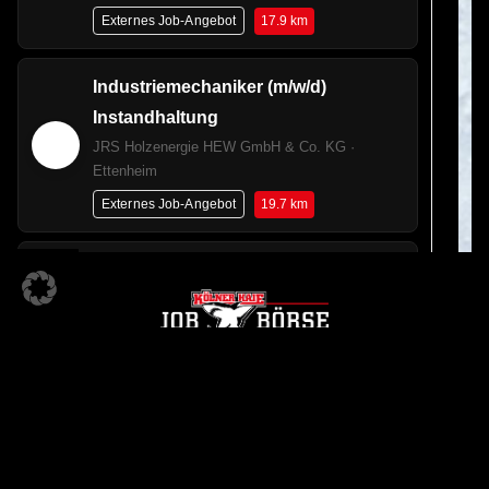
17.9 km
Externes Job-Angebot
Industriemechaniker (m/w/d)
Instandhaltung
JRS Holzenergie HEW GmbH & Co. KG ·
Ettenheim
19.7 km
Externes Job-Angebot
Kfz-Mechatroniker (m/w/d) für den
Bauhof
Gemeinde Appenweier · Appenweier
23 km
Externes Job-Angebot
Elektriker / Mechatroniker
KÖLNER HAIE JOBBÖRSE
Instandhaltung für die
Ein Angebot der