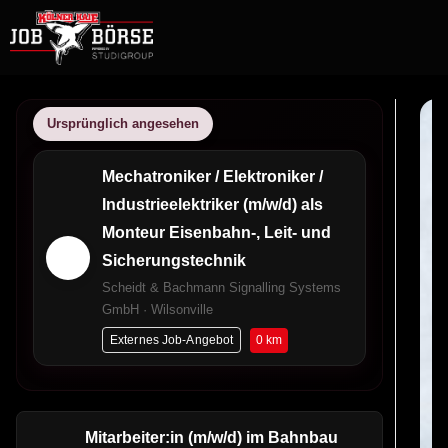
Ursprünglich angesehen
Mechatroniker / Elektroniker /
Industrieelektriker (m/w/d) als
Monteur Eisenbahn-, Leit- und
Sicherungstechnik
Scheidt & Bachmann Signalling Systems
GmbH · Wilsonville
0 km
Externes Job-Angebot
Mitarbeiter:in (m/w/d) im Bahnbau