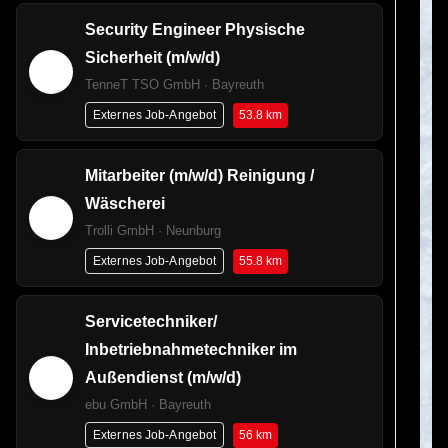
Security Engineer Physische
Sicherheit (m/w/d)
TenneT TSO GmbH · Bayreuth
53.8 km
Externes Job-Angebot
Mitarbeiter (m/w/d) Reinigung /
Wäscherei
Trolli GmbH · Neunburg
55.8 km
Externes Job-Angebot
Servicetechniker/
Inbetriebnahmetechniker im
Außendienst (m/w/d)
ebu GmbH · Bayreuth
56 km
Externes Job-Angebot