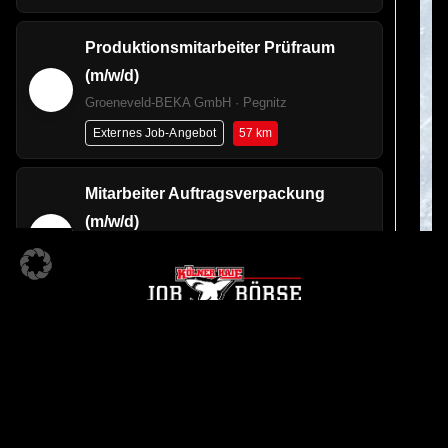
Produktionsmitarbeiter Prüfraum
(m/w/d)
Groeneveld-BEKA GmbH · Pegnitz
57 km
Externes Job-Angebot
Mitarbeiter Auftragsverpackung
(m/w/d)
Groeneveld-BEKA GmbH · Pottenstein
64.4 km
Externes Job-Angebot
Elektriker / Mechatroniker (m/w/d) für
die Betriebstechnik (ohne
KÖLNER HAIE JOBBÖRSE
Montagereisen und Kundenkontakt)
Ein Angebot der
PDR Recycling GmbH + Co KG · Thurnau