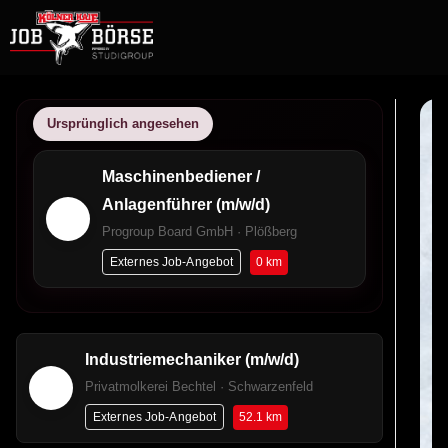
Ursprünglich angesehen
Maschinenbediener /
Anlagenführer (m/w/d)
Progroup Board GmbH · Plößberg
0 km
Externes Job-Angebot
Industriemechaniker (m/w/d)
Privatmolkerei Bechtel · Schwarzenfeld
52.1 km
Externes Job-Angebot