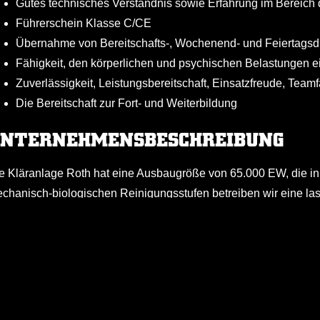
Gutes technisches Verständnis sowie Erfahrung im Bereich 
Führerschein Klasse C/CE
Übernahme von Bereitschafts-, Wochenend- und Feiertagsdi
Fähigkeit, den körperlichen und psychischen Belastungen 
Zuverlässigkeit, Leistungsbereitschaft, Einsatzfreude, Teamf
Die Bereitschaft zur Fort- und Weiterbildung
NTERNEHMENSBESCHREIBUNG
e Kläranlage Roth hat eine Ausbaugröße von 65.000 EW, die in
chanisch-biologischen Reinigungsstufen betreiben wir eine la
hlammentwässerung mittels Zentrifugen sowie eine SBR-Anl
standhaltung von 87 Außenbauwerken und einer weiteren Klär
Weitere Informa
KÖLNER HAIE JOBBÖRSE
Kontakt
fgabengebieten, in denen Sie uns unterstützen sollen.
Ein Angebot der
Impressum
Skala Next GmbH & Co. KG
ENEFITS
Datenschutz
Mittelstr. 11-13