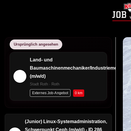
Ursprünglich angesehen
Land- und
Baumaschinenmechaniker/Industriemechani
(m/w/d)
Stadt Roth · Roth
0 km
Externes Job-Angebot
(Junior) Linux-Systemadministration,
Schwerpunkt Ceph (m/w/d) - ID 286