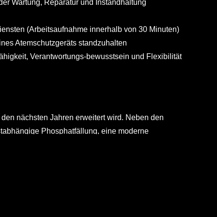
der Wartung, Reparatur und Instandhaltung
ensten (Arbeitsaufnahme innerhalb von 30 Minuten)
eines Atemschutzgeräts standzuhalten
ähigkeit, Verantwortungs-bewusstsein und Flexibilität
 den nächsten Jahren erweitert wird. Neben den
stabhängige Phosphatfällung, eine moderne
age zur Prozesswasserbehandlung. Die Überwachung und
anlage mit 175 EW gehört ebenso zu unseren
tionen