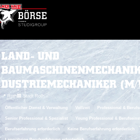
LAND- UND
BAUMASCHINENMECHANIK
ker
DUSTRIEMECHANIKER (M/
📍 Roth
🏢 Stadt Roth
Öffentlicher Dienst & Verwaltung
Vollzeit
Professional & Berufs
Senior Professional & Spezialist
Young Professional & Berufseins
Berufserfahrung erforderlich
Keine Berufserfahrung erforderlich
Langjährige Berufserfahrung erforderlich