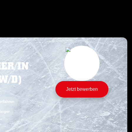
ER/IN
W/D)
Jetzt bewerben
erfahren
teiger