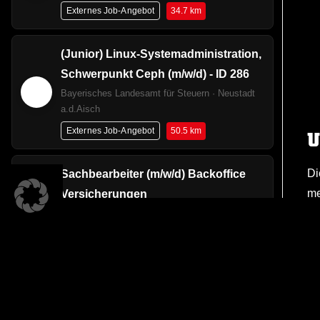
34.7 km
Externes Job-Angebot
(Junior) Linux-Systemadministration,
Schwerpunkt Ceph (m/w/d) - ID 286
Bayerisches Landesamt für Steuern · Neustadt
a.d.Aisch
50.5 km
U
Externes Job-Angebot
Di
Sachbearbeiter (m/w/d) Backoffice
me
Versicherungen
Sc
Sparkasse Neumarkt-Parsberg · Neumarkt
i.d.OPf.
In
27.6 km
Externes Job-Angebot
Au
B
Sachbearbeiter Customer Service
(m/w/d)