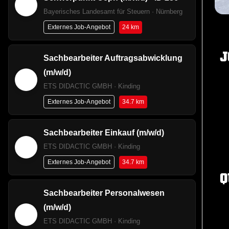
Bayerisches Landesamt für Steuern · Nürnberg
24 km
Externes Job-Angebot
J
Sachbearbeiter Auftragsabwicklung
(m/w/d)
ETS DIDACTIC GMBH · Kinding
34.7 km
Externes Job-Angebot
Sachbearbeiter Einkauf (m/w/d)
ETS DIDACTIC GMBH · Kinding
34.7 km
Externes Job-Angebot
Q
Sachbearbeiter Personalwesen
(m/w/d)
ETS DIDACTIC GMBH · Kinding