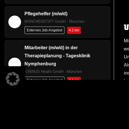
Pflegehelfer (m/w/d)
MÜNCHENSTIFT GmbH · München
U
4.2 km
Externes Job-Angebot
Mi
Mitarbeiter (m/w/d) in der
we
Therapieplanung - Tagesklinik
Un
Nymphenburg
Al
KIRINUS Health GmbH · München
in
9.1 km
Externes Job-Angebot
ko
A 
Fa
Facharzt (m/w/d) für
Un
Psychosomatische Medizin und
La
Psychotherapie / Psychiatrie und
Te
Psychotherapie - Tagesklinik