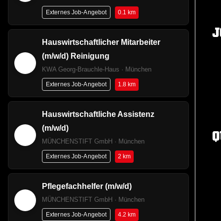
0.1 km
Externes Job-Angebot
J
Hauswirtschaftlicher Mitarbeiter
(m/w/d) Reinigung
KWA Georg-Brauchle-Haus · München
1.8 km
Externes Job-Angebot
Hauswirtschaftliche Assistenz
(m/w/d)
Q
MÜNCHENSTIFT GmbH · München
2 km
Externes Job-Angebot
Pflegefachhelfer (m/w/d)
MÜNCHENSTIFT GmbH · München
4.2 km
Externes Job-Angebot