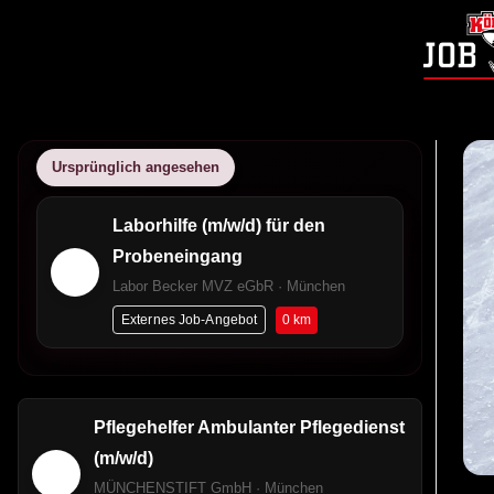
Ursprünglich angesehen
Laborhilfe (m/w/d) für den
Probeneingang
Labor Becker MVZ eGbR · München
0 km
Externes Job-Angebot
Pflegehelfer Ambulanter Pflegedienst
(m/w/d)
MÜNCHENSTIFT GmbH · München