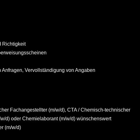
 Richtigkeit
berweisungsscheinen
n Anfragen, Vervollständigung von Angaben
cher Fachangestellter (m/w/d), CTA / Chemisch-technischer
(m/w/d) oder Chemielaborant (m/w/d) wünschenswert
er (m/w/d)