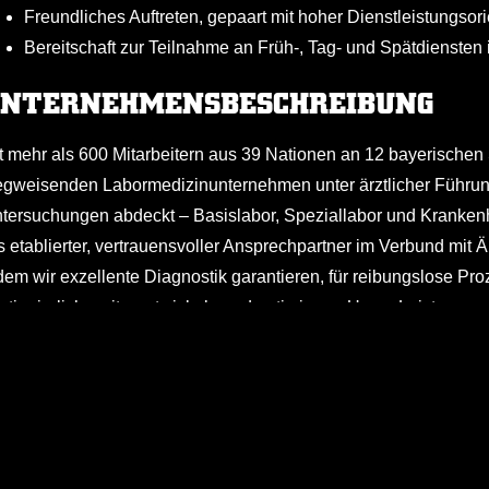
Freundliches Auftreten, gepaart mit hoher Dienstleistungsor
Bereitschaft zur Teilnahme an Früh-, Tag- und Spätdiensten 
NTERNEHMENSBESCHREIBUNG
t mehr als 600 Mitarbeitern aus 39 Nationen an 12 bayerischen
gweisenden Labormedizinunternehmen unter ärztlicher Führun
tersuchungen abdeckt – Basislabor, Speziallabor und Krankenh
s etablierter, vertrauensvoller Ansprechpartner im Verbund mit
dem wir exzellente Diagnostik garantieren, für reibungslose P
ntinuierlich weiterentwickeln und optimieren. Unser Leistung
wie Antikörpernachweis bis Z wie zytoalbuminäre Dissoziation, 
Weitere Informa
KÖLNER HAIE JOBBÖRSE
chärzte und Spezialsprechstunden.
Kontakt
Ein Angebot der
s vereint der Grundsatz, dass hinter jeder Probe ein Mensch steh
Impressum
Skala Next GmbH & Co. KG
bormedizin verdient. Was uns auszeichnet, ist Vielfalt – untersc
Datenschutz
Mittelstr. 11-13
am.