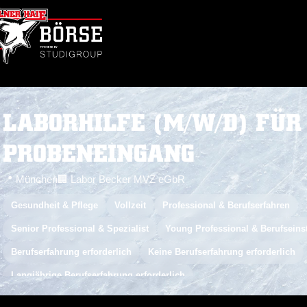
LABORHILFE (M/W/D) FÜR
PROBENEINGANG
📍 München
🏢 Labor Becker MVZ eGbR
Gesundheit & Pflege
Vollzeit
Professional & Berufserfahren
Senior Professional & Spezialist
Young Professional & Berufseins
Berufserfahrung erforderlich
Keine Berufserfahrung erforderlich
Langjährige Berufserfahrung erforderlich