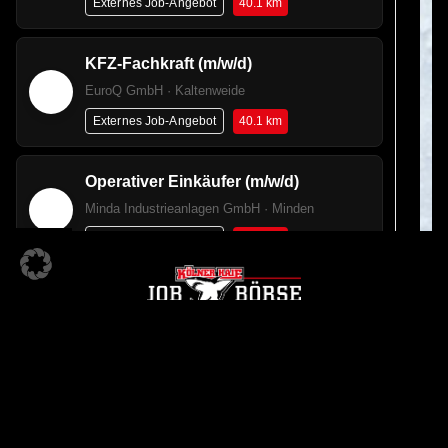
40.1 km
Externes Job-Angebot
KFZ-Fachkraft (m/w/d)
EuroQ GmbH · Kaltenweide
40.1 km
Externes Job-Angebot
Operativer Einkäufer (m/w/d)
Minda Industrieanlagen GmbH · Minden
40.8 km
Externes Job-Angebot
Elektroniker (m/w/d) für Energie- und
Gebäudetechnik
HARTING Stiftung & Co. KG · Espelkamp
48.8 km
Externes Job-Angebot
KÖLNER HAIE JOBBÖRSE
Ein Angebot der
CNC Fräser (m/w/d)