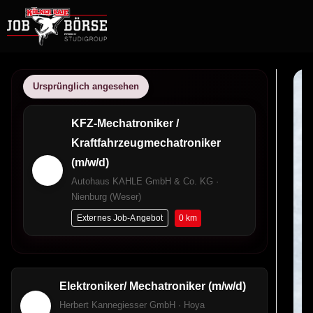
Ursprünglich angesehen
KFZ-Mechatroniker /
Kraftfahrzeugmechatroniker
(m/w/d)
Autohaus KAHLE GmbH & Co. KG ·
Nienburg (Weser)
0 km
Externes Job-Angebot
Elektroniker/ Mechatroniker (m/w/d)
Herbert Kannegiesser GmbH · Hoya