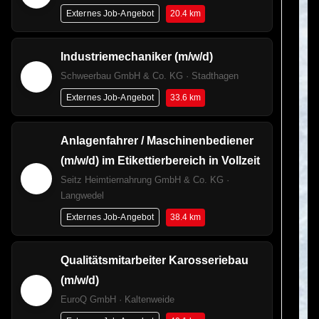
20.4 km
Externes Job-Angebot
Industriemechaniker (m/w/d)
Schweerbau GmbH & Co. KG · Stadthagen
33.6 km
Externes Job-Angebot
Anlagenfahrer / Maschinenbediener
(m/w/d) im Etikettierbereich in Vollzeit
Seitz Heimtiernahrung GmbH & Co. KG ·
Langwedel
38.4 km
Externes Job-Angebot
Qualitätsmitarbeiter Karosseriebau
(m/w/d)
EuroQ GmbH · Kaltenweide