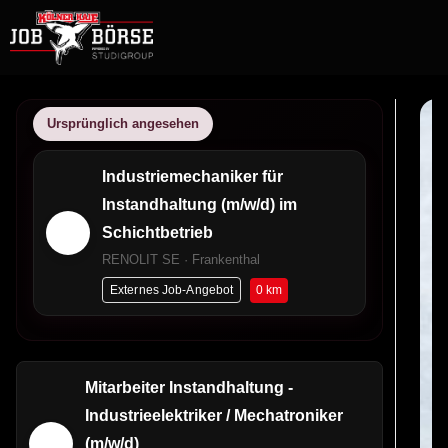
Ursprünglich angesehen
Industriemechaniker für
Instandhaltung (m/w/d) im
Schichtbetrieb
RENOLIT SE · Frankenthal
0 km
Externes Job-Angebot
Mitarbeiter Instandhaltung -
Industrieelektriker / Mechatroniker
(m/w/d)