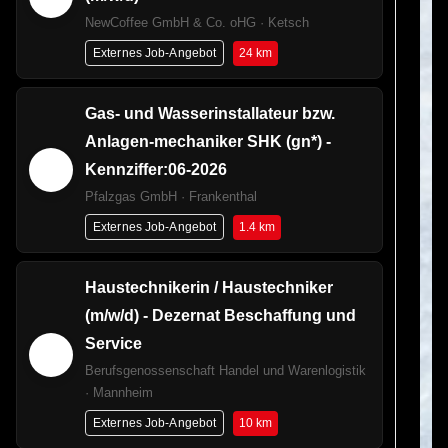
NewCoffee GmbH & Co. oHG · Ketsch
24 km
Externes Job-Angebot
Gas- und Wasserinstallateur bzw.
Anlagen-mechaniker SHK (gn*) -
Kennziffer:06-2026
Pfalzgas GmbH · Frankenthal
1.4 km
Externes Job-Angebot
Haustechnikerin / Haustechniker
(m/w/d) - Dezernat Beschaffung und
Service
Berufsgenossenschaft Handel und Warenlogistik
· Mannheim
10 km
Externes Job-Angebot