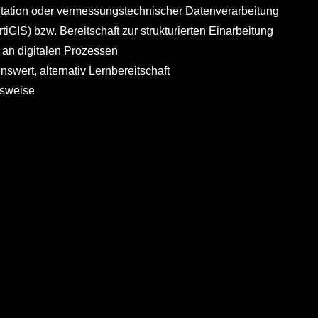
ntation oder vermessungstechnischer Datenverarbeitung
GIS) bzw. Bereitschaft zur strukturierten Einarbeitung
 an digitalen Prozessen
wert, alternativ Lernbereitschaft
tsweise
tionen
wie in vielen Kommunen in der Region und sorgen mit rund
b von Strom-, Erdgas-, Fernwärme- Die Energiewende
 der Integration der erneuerbaren Energien, innovativen
ktiv und zukunftsorientiert mit.