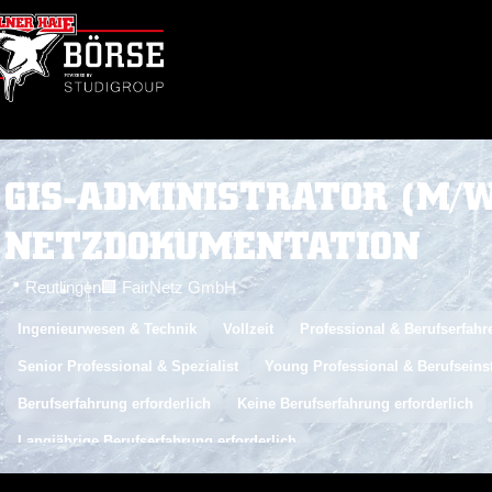
GIS-ADMINISTRATOR (M/W
NETZDOKUMENTATION
📍 Reutlingen
🏢 FairNetz GmbH
Ingenieurwesen & Technik
Vollzeit
Professional & Berufserfahr
Senior Professional & Spezialist
Young Professional & Berufseins
Berufserfahrung erforderlich
Keine Berufserfahrung erforderlich
Langjährige Berufserfahrung erforderlich