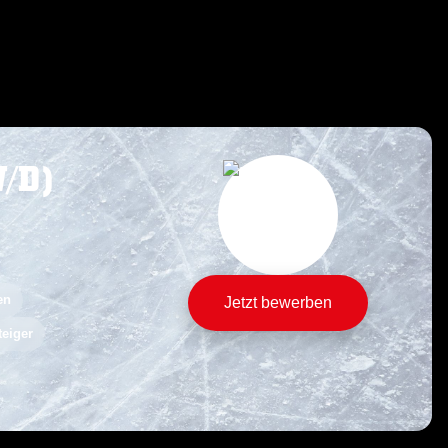
/D)
en
Jetzt bewerben
teiger