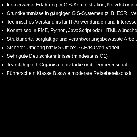
Idealerweise Erfahrung in GIS-Administration, Netzdokume
Grundkenntnisse in gängigen GIS-Systemen (z. B. ESRI, Verti
Technisches Verständnis für IT-Anwendungen und Interesse
Kenntnisse in FME, Python, JavaScript oder HTML wünschens
Strukturierte, sorgfältige und verantwortungsbewusste Arbei
Sicherer Umgang mit MS Office; SAP/R3 von Vorteil
Sehr gute Deutschkenntnisse (mindestens C1)
Teamfähigkeit, Organisationsstärke und Lernbereitschaft
Führerschein Klasse B sowie moderate Reisebereitschaft
NTERNEHMENSBESCHREIBUNG
Weitere Informa
KÖLNER HAIE JOBBÖRSE
r, die FairNetz GmbH, sind der Netzbetreiber in Reutlingen so
Kontakt
Ein Angebot der
0 Mitarbeitern für den zuverlässigen und nachhaltigen Betrie
Impressum
Skala Next GmbH & Co. KG
stalten wir mit modernster Technik, intelligenten Verteilnetzen,
Datenschutz
Mittelstr. 11-13
gitalisierungsstrategien oder der Förderung der Elektromobilität a