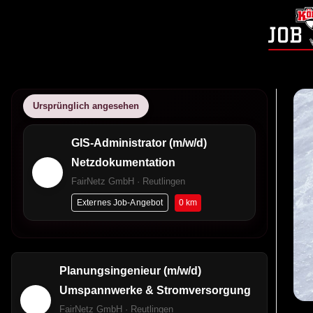
Ursprünglich angesehen
GIS-Administrator (m/w/d)
Netzdokumentation
FairNetz GmbH · Reutlingen
0 km
Externes Job-Angebot
Planungsingenieur (m/w/d)
Umspannwerke & Stromversorgung
FairNetz GmbH · Reutlingen