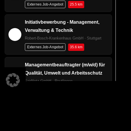
25.5 km
Externes Job-Angebot
Initiativbewerbung - Management,
Verwaltung & Technik
Robert-Bosch-Krankenhaus GmbH · Stuttgart
35.6 km
Externes Job-Angebot
Managementbeauftragter (m/w/d) für
Qualität, Umwelt und Arbeitsschutz
FairNetz GmbH · Reutlingen
U
0 km
Externes Job-Angebot
Wi
40
Bauverantwortlicher (m/w/d)
ge
Freileitung
Di
FairNetz GmbH · Reutlingen