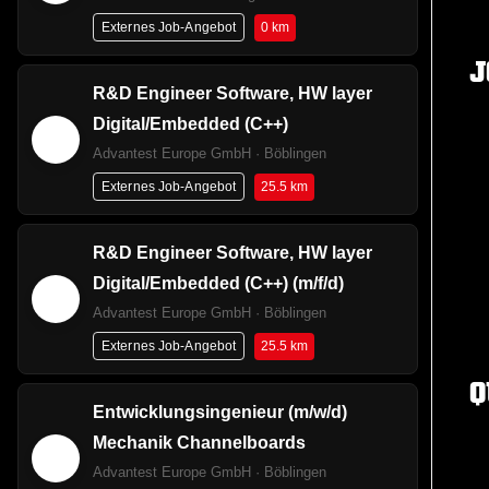
0 km
Externes Job-Angebot
J
R&D Engineer Software, HW layer
Digital/Embedded (C++)
Advantest Europe GmbH · Böblingen
25.5 km
Externes Job-Angebot
R&D Engineer Software, HW layer
Digital/Embedded (C++) (m/f/d)
Advantest Europe GmbH · Böblingen
25.5 km
Externes Job-Angebot
Q
Entwicklungsingenieur (m/w/d)
Mechanik Channelboards
Advantest Europe GmbH · Böblingen