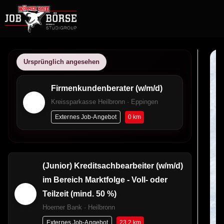
Ursprünglich angesehen
Firmenkundenberater (w/m/d)
Kreissparkasse Heilbronn · Eppingen
0 km
Externes Job-Angebot
(Junior) Kreditsachbearbeiter (w/m/d)
im Bereich Marktfolge - Voll- oder
Teilzeit (mind. 50 %)
Hoerner Bank · Heilbronn
23.2 km
Externes Job-Angebot