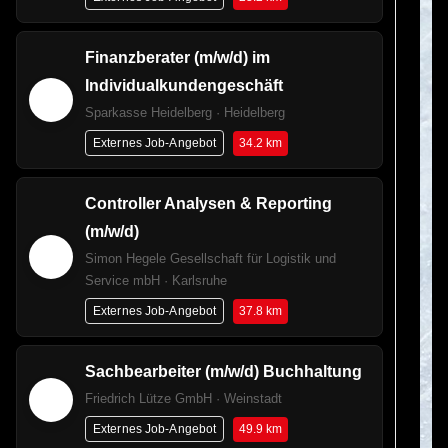
Finanzberater (m/w/d) im
Individualkundengeschäft
Sparkasse Heidelberg · Heidelberg
34.2 km
Externes Job-Angebot
Controller Analysen & Reporting
(m/w/d)
Simon Hegele Gesellschaft für Logistik und
Service mbH · Karlsruhe
37.8 km
Externes Job-Angebot
Sachbearbeiter (m/w/d) Buchhaltung
Friedrich Lütze GmbH · Weinstadt
49.9 km
Externes Job-Angebot