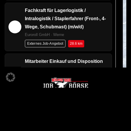
Fachkraft für Lagerlogistik /
Intralogistik / Staplerfahrer (Front-, 4-
Wege, Schubmast) (m/w/d)
Euroroll GmbH · Werne
28.6 km
Externes Job-Angebot
Mitarbeiter Einkauf und Disposition
(m/w/d)
Storopack Deutschland GmbH + Co. KG ·
Mülheim an der Ruhr
30.5 km
Externes Job-Angebot
Fahrer / Kurier (m/w/d)
KÖLNER HAIE JOBBÖRSE
flaschenpost SE · Kamen
Ein Angebot der
33.3 km
Externes Job-Angebot