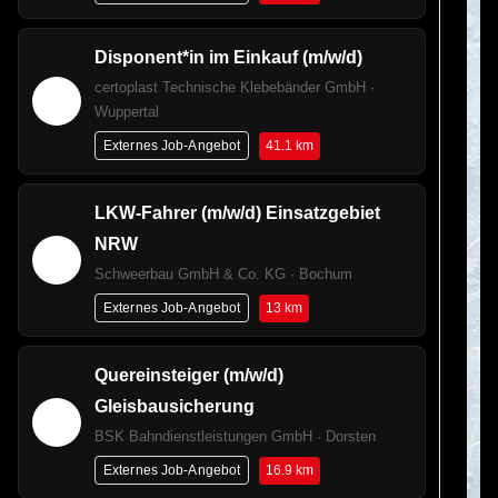
Disponent*in im Einkauf (m/w/d)
certoplast Technische Klebebänder GmbH ·
Wuppertal
41.1 km
Externes Job-Angebot
LKW-Fahrer (m/w/d) Einsatzgebiet
NRW
Schweerbau GmbH & Co. KG · Bochum
13 km
Externes Job-Angebot
Quereinsteiger (m/w/d)
Gleisbausicherung
BSK Bahndienstleistungen GmbH · Dorsten
16.9 km
Externes Job-Angebot