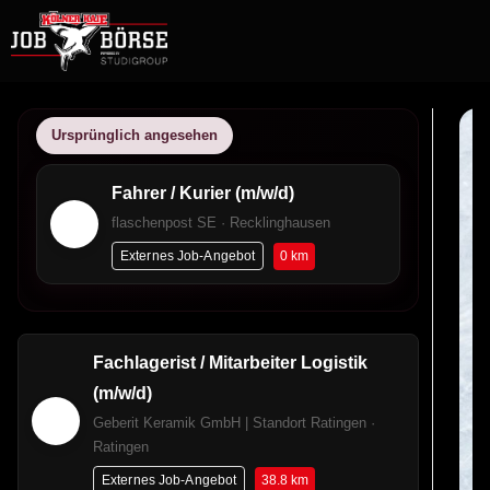
Ursprünglich angesehen
Fahrer / Kurier (m/w/d)
flaschenpost SE · Recklinghausen
0 km
Externes Job-Angebot
Fachlagerist / Mitarbeiter Logistik
(m/w/d)
Geberit Keramik GmbH | Standort Ratingen ·
Ratingen
38.8 km
Externes Job-Angebot