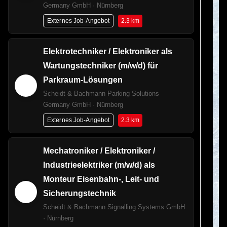
Germany GmbH · Nürnberg
2.3 km
Externes Job-Angebot
Elektrotechniker / Elektroniker als
Wartungstechniker (m/w/d) für
Parkraum-Lösungen
Scheidt & Bachmann Parking Solutions
Germany GmbH · Nürnberg
2.3 km
Externes Job-Angebot
Mechatroniker / Elektroniker /
Industrieelektriker (m/w/d) als
Monteur Eisenbahn-, Leit- und
Sicherungstechnik
Scheidt & Bachmann Signalling Systems GmbH
· Nürnberg