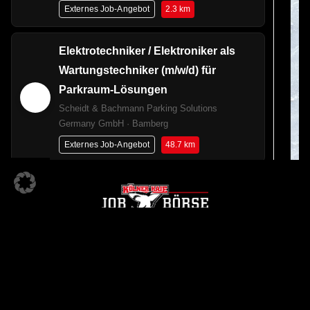
2.3 km
Externes Job-Angebot
Elektrotechniker / Elektroniker als
Wartungstechniker (m/w/d) für
Parkraum-Lösungen
Scheidt & Bachmann Parking Solutions
Germany GmbH · Bamberg
48.7 km
Externes Job-Angebot
Servicetechniker /
Außendienstmitarbeiter (m/w/d) für
Laborgeräte
MEDITE Medical GmbH · Nürnberg
2.3 km
Externes Job-Angebot
KÖLNER HAIE JOBBÖRSE
Ein Angebot der
Servicetechniker /