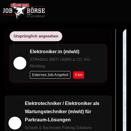
Ursprünglich angesehen
Elektroniker:in (m/w/d)
STRABAG BMTI GMBH & CO. KG ·
Nürnberg
0 km
Externes Job-Angebot
Elektrotechniker / Elektroniker als
Wartungstechniker (m/w/d) für
Parkraum-Lösungen
Scheidt & Bachmann Parking Solutions