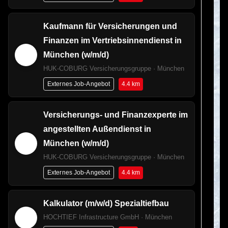
Kaufmann für Versicherungen und
Finanzen im Vertriebsinnendienst in
München (w/m/d)
HUK-COBURG Versicherungsgruppe · München
4.4 km
Externes Job-Angebot
Versicherungs- und Finanzexperte im
angestellten Außendienst in
München (w/m/d)
HUK-COBURG Versicherungsgruppe · München
4.4 km
Externes Job-Angebot
Kalkulator (m/w/d) Spezialtiefbau
HOCHTIEF Infrastructure GmbH · München