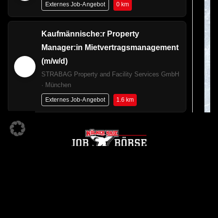
0 km
Externes Job-Angebot
Kaufmännische:r Property
Manager:in Mietvertragsmanagement
(m/w/d)
STRABAG Property and Facility Services GmbH
· München
1.6 km
Externes Job-Angebot
Bauleiter (m/w/d) für
Logistikimmobilien im Raum
Süddeutschland
GOLDBECK Südwest GmbH · München
2.2 km
Externes Job-Angebot
KÖLNER HAIE JOBBÖRSE
Ein Angebot der
Junior-Kundenberater für