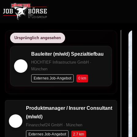
Ursprünglich angesehen
Bauleiter (m/w/d) Spezialtiefbau
HOCHTIEF Infrastructure GmbH ·
München
0 km
Externes Job-Angebot
Produktmanager / Insurer Consultant
(m/w/d)
Finanzchef24 GmbH · München
2.7 km
Externes Job-Angebot