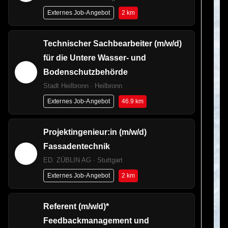
2 km
Externes Job-Angebot
Technischer Sachbearbeiter (m/w/d)
für die Untere Wasser- und
Bodenschutzbehörde
Stadt Heilbronn · Heilbronn
46.9 km
Externes Job-Angebot
Projektingenieur:in (m/w/d)
Fassadentechnik
ED. ZÜBLIN AG · Stuttgart
2 km
Externes Job-Angebot
Referent (m/w/d)*
Feedbackmanagement und