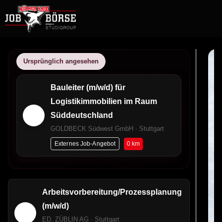
Ursprünglich angesehen
Bauleiter (m/w/d) für
Logistikimmobilien im Raum
Süddeutschland
GOLDBECK Südwest GmbH · Stuttgart
0 km
Externes Job-Angebot
Arbeitsvorbereitung/Prozessplanung
(m/w/d)
ED. ZÜBLIN AG · Stuttgart