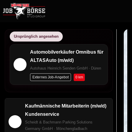
Ursprünglich angesehen
Automobilverkäufer Omnibus für
ALTASAuto (m/w/d)
Autohaus Heinrich Senden GmbH · Düren
0 km
Externes Job-Angebot
Kaufmännische Mitarbeiterin (m/w/d)
Kundenservice
Scheidt & Bachmann Parking Solutions
Germany GmbH · Mönchengladbach