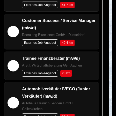
41.7 km
Externes Job-Angebot
Customer Success / Service Manager
(m/w/d)
Recruiting Excellence GmbH · Düsseldorf
49.4 km
Externes Job-Angebot
Trainee Finanzberater (m/w/d)
A.S.I. Wirtschaftsberatung AG · Aachen
28 km
Externes Job-Angebot
Automobilverkäufer IVECO (Junior
Verkäufer) (m/w/d)
Autohaus Heinrich Senden GmbH ·
Geilenkirchen