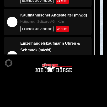
31.6 km
Externes Job-Angebot
Kaufmännischer Angestellter (m/w/d)
Hottgenroth Software AG · Köln
34.4 km
Externes Job-Angebot
Einzelhandelskaufmann Uhren &
Schmuck (m/w/d)
AIDA Cruises - German Branch of Costa
Crociere S.p.A. · Köln
36.9 km
Externes Job-Angebot
Tankstellenpartner/in bei JET im
Raum Rösrath & Swisttal (m/w/d)
KÖLNER HAIE JOBBÖRSE
JET Tankstellen Deutschland GmbH · Swisttal-
Ein Angebot der
Buschhoven