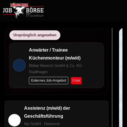
Ursprünglich angesehen
Anwärter / Trainee
Küchenmonteur (m/w/d)
Möbel Heinrich GmbH & Co. KG ·
Stadthagen
0 km
Externes Job-Angebot
Assistenz (m/w/d) der
Geschäftsführung
htp GmbH · Hannover